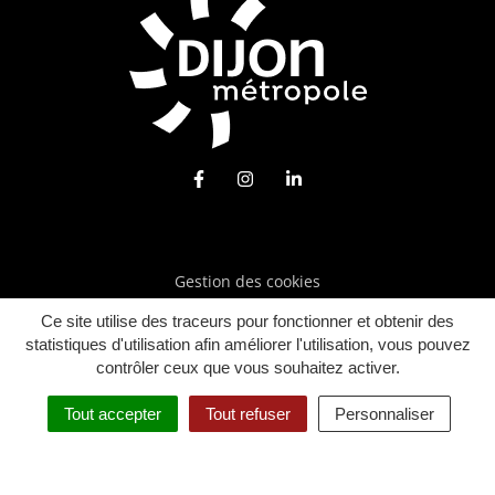
Lien vers le compte Facebook
Lien vers le compte Instagra
Lien vers le compte Lin
Gestion des cookies
Mentions légales
Ce site utilise des traceurs pour fonctionner et obtenir des
statistiques d'utilisation afin améliorer l'utilisation, vous pouvez
Plan du site
contrôler ceux que vous souhaitez activer.
Politique de confidentialité
Tout accepter
Tout refuser
Personnaliser
Accessibilité : Partiellement conforme (95%)