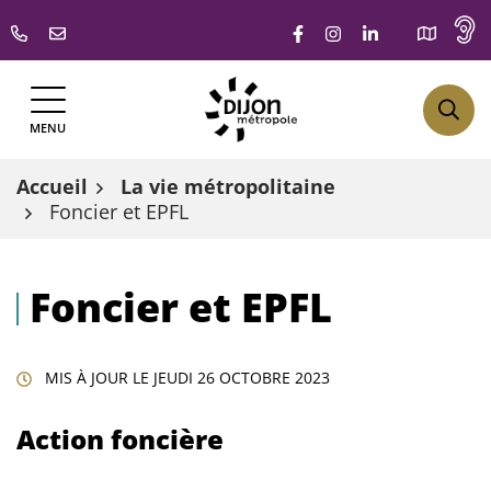
Gestion des traceurs
Aller
Lien vers le compte F
Lien vers le comp
Lien vers le 
au
contenu
MENU
Accueil
La vie métropolitaine
Foncier et EPFL
Foncier et EPFL
MIS À JOUR LE
JEUDI 26 OCTOBRE 2023
Action foncière