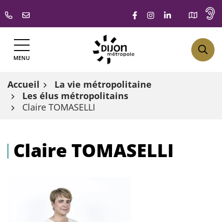
Gestion des traceurs
Aller
Lien vers le compte F
Lien vers le comp
Lien vers le 
au
contenu
MENU
Accueil
La vie métropolitaine
Les élus métropolitains
Claire TOMASELLI
Claire TOMASELLI