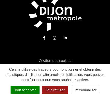
Lien vers le compte Facebook
Lien vers le compte Instagra
Lien vers le compte Lin
Gestion des cookies
Mentions légales
Ce site utilise des traceurs pour fonctionner et obtenir des
statistiques d'utilisation afin améliorer l'utilisation, vous pouvez
Plan du site
contrôler ceux que vous souhaitez activer.
Politique de confidentialité
Tout accepter
Tout refuser
Personnaliser
Accessibilité : Partiellement conforme (95%)